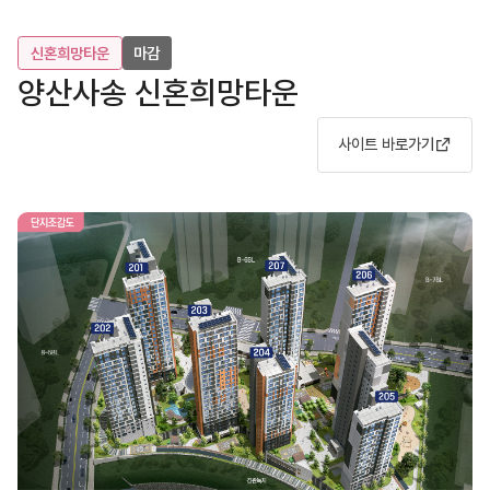
신혼희망타운
마감
양산사송 신혼희망타운
사이트 바로가기