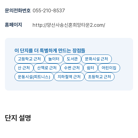
문의전화번호
055-210-8537
홈페이지
http://양산사송신혼희망타운2.com/
이 단지를 더 특별하게 만드는 장점들
고등학교 근처
놀이터
도서관
문화시설 근처
산 근처
산책로 근처
수변 근처
쉼터
어린이집
운동시설(피트니스)
지하철역 근처
초등학교 근처
단지 설명