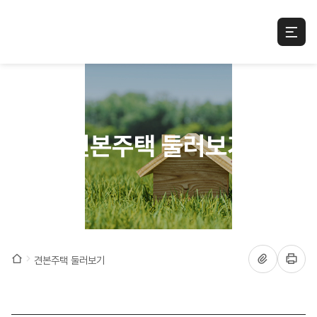
사
하나로 LH집
견본주택 둘러보기
링크복사
홈으로 이동
견본주택 둘러보기
인쇄