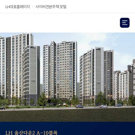
LH대표홈페이지
사이버견본주택 포털
전체
LH 울산다운2 공공분양 A-10블
LH 울산다운2 A-10블록