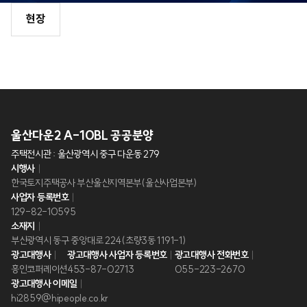
현장
한국토지주택공사
울산다운2 A-10BL 공공분양
주택전시관 : 울산광역시 중구 다운동 279
시행사
한국토지주택공사 부산울산지역본부(울산사업본부)
사업자 등록번호
129-82-10595
소재지
부산광역시 동구 중앙대로 224(초량3동 1191-1)
광고대행사
광고대행사 사업자 등록번호
광고대행사 전화번호
흥인코퍼레이션
453-87-02713
055-223-2670
광고대행사 이메일
hi2859@hipeople.co.kr