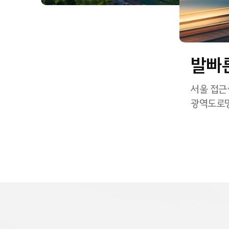
발빠
서울 접근
광역도로망