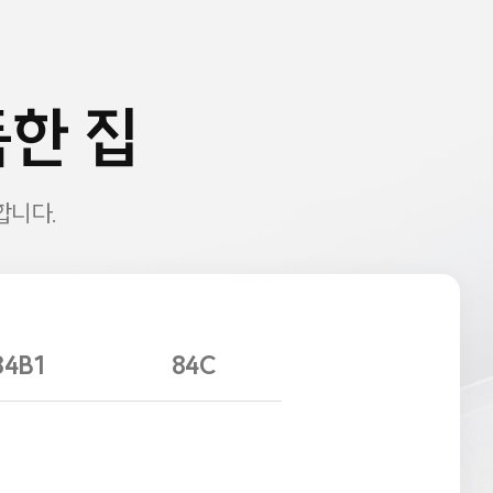
한 집
합니다.
84B1
84C