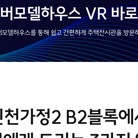
버모델하우스 VR 바
모델하우스를 통해 쉽고 간편하게 주택전시관을 방문
인천가정2 B2블록에