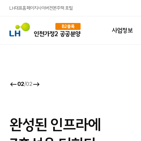
배경 레이어
LH대표홈페이지
사이버견본주택 포털
B2블록
사업정보
인천가정2 공공분양
이전 슬라이드
다음 슬라이드
02
/
02
완성된 인프라에