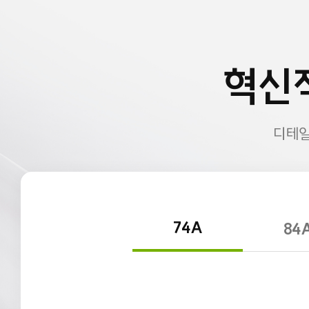
혁신
디테일
74A
84