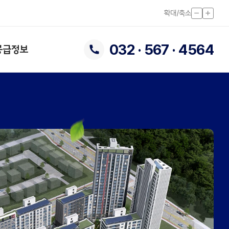
화면 작
화면 
확대/축소
032 · 567 · 4564
공급정보